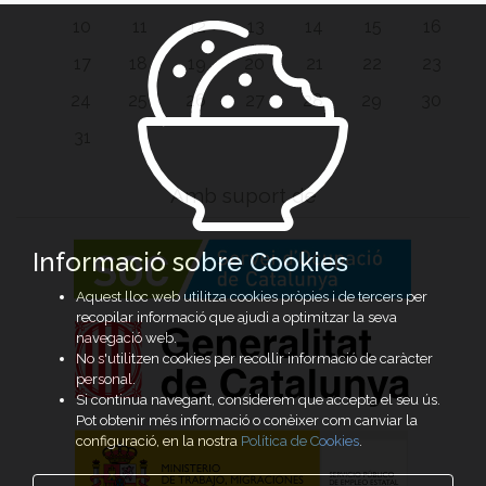
10
11
12
13
14
15
16
17
18
19
20
21
22
23
24
25
26
27
28
29
30
31
Amb suport de
Informació sobre Cookies
Aquest lloc web utilitza cookies pròpies i de tercers per
recopilar informació que ajudi a optimitzar la seva
navegació web.
No s'utilitzen cookies per recollir informació de caràcter
personal.
Si continua navegant, considerem que accepta el seu ús.
Pot obtenir més informació o conèixer com canviar la
configuració, en la nostra
Política de Cookies
.