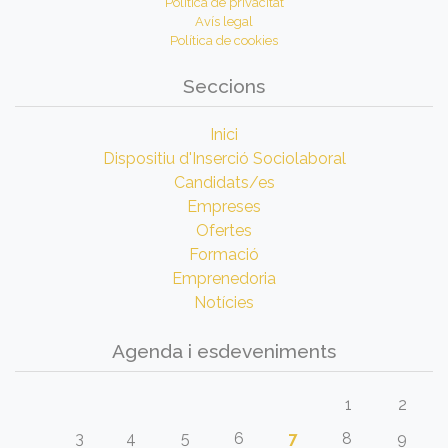
Política de privacitat
Avís legal
Política de cookies
Seccions
Inici
Dispositiu d'Inserció Sociolaboral
Candidats/es
Empreses
Ofertes
Formació
Emprenedoria
Notícies
Agenda i esdeveniments
1
2
3
4
5
6
7
8
9