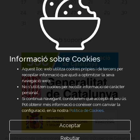
17
18
19
20
21
22
23
24
25
26
27
28
29
30
31
Amb suport de
Informació sobre Cookies
Aquest lloc web utilitza cookies pròpies i de tercers per
recopilar informació que ajudi a optimitzar la seva
navegació web.
No s'utilitzen cookies per recollir informació de caràcter
personal.
Si continua navegant, considerem que accepta el seu ús.
Pot obtenir més informació o conèixer com canviar la
configuració, en la nostra
Política de Cookies
.
Acceptar
Rebutjar
Aquesta acció està subvencionada pel Servei Públic d’Ocupació de Catalunya en