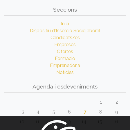
Seccions
Inici
Dispositiu d'Inserció Sociolaboral
Candidats/es
Empreses
Ofertes
Formació
Emprenedoria
Notícies
Agenda i esdeveniments
1
2
3
4
5
6
7
8
9
10
11
12
13
14
15
16