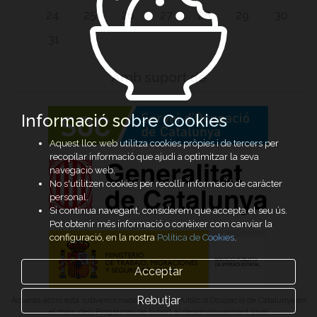
24
25
26
27
28
29
30
31
Amb suport de
Informació sobre Cookies
Aquest lloc web utilitza cookies pròpies i de tercers per
recopilar informació que ajudi a optimitzar la seva
navegació web.
No s'utilitzen cookies per recollir informació de caràcter
personal.
Si continua navegant, considerem que accepta el seu ús.
Pot obtenir més informació o conèixer com canviar la
configuració, en la nostra
Política de Cookies
.
Acceptar
Rebutjar
Aquesta acció està subvencionada pel Servei Públic d’Ocupació de Catalunya en
el marc dels Programes de suport al desenvolupament local