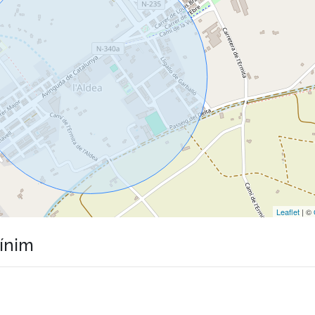
Leaflet
| ©
mínim