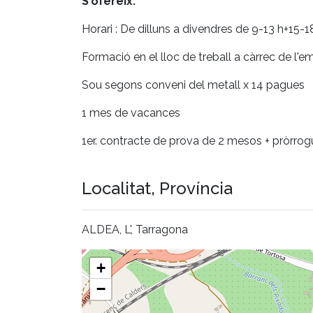
S'ofereix:
Horari : De dilluns a divendres de 9-13 h+15-18
Formació en el lloc de treball a càrrec de l'
Sou segons conveni del metall x 14 pagues
1 mes de vacances
1er. contracte de prova de 2 mesos + pròrro
Localitat, Província
ALDEA, L', Tarragona
+
−