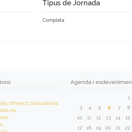
Tipus de Jornada
Completa
ions
Agenda i esdevenimen
1
itiu d'Inserció Sociolaboral
3
4
5
6
7
8
dats/es
eses
10
11
12
13
14
15
es
17
18
19
20
21
22
ció