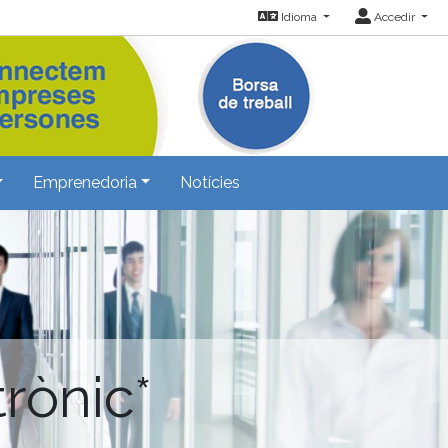
Idioma
Accedir
Emprenedoria
Notícies
rònic*