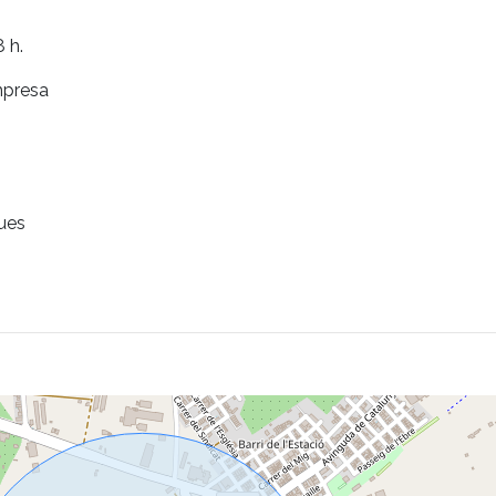
 h.
empresa
gues