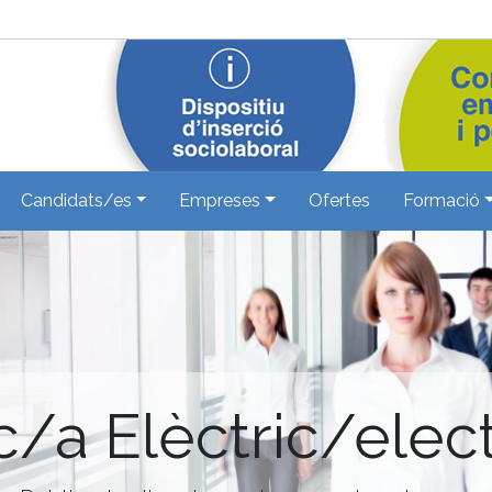
Candidats/es
Empreses
Ofertes
Formació
c/a Elèctric/elect