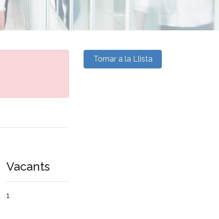
Tornar a la Llista
Vacants
1