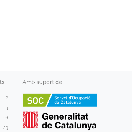
ts
Amb suport de
2
9
16
23