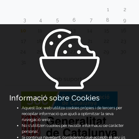
1
2
3
4
5
6
7
8
9
10
11
12
13
14
15
16
17
18
19
20
21
22
23
24
25
26
27
28
29
30
31
Amb suport de
Informació sobre Cookies
Aquest lloc web utilitza cookies pròpies i de tercers per
recopilar informació que ajudi a optimitzar la seva
navegació web.
No s'utilitzen cookies per recollir informació de caràcter
personal.
Si continua navegant, considerem que accepta el seu ús.