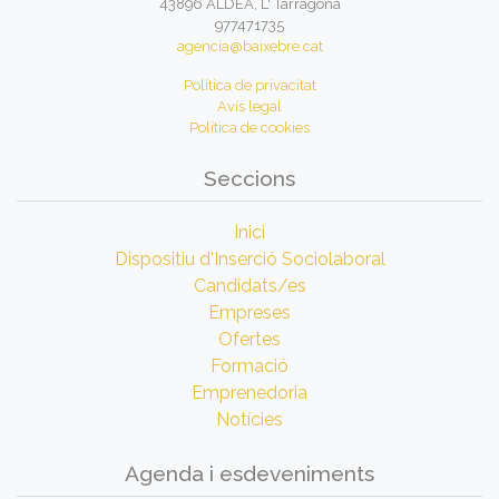
43896 ALDEA, L' Tarragona
977471735
agencia@baixebre.cat
Política de privacitat
Avís legal
Política de cookies
Seccions
Inici
Dispositiu d'Inserció Sociolaboral
Candidats/es
Empreses
Ofertes
Formació
Emprenedoria
Notícies
Agenda i esdeveniments