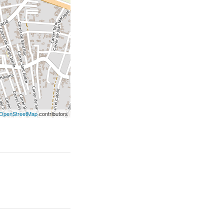
OpenStreetMap
contributors