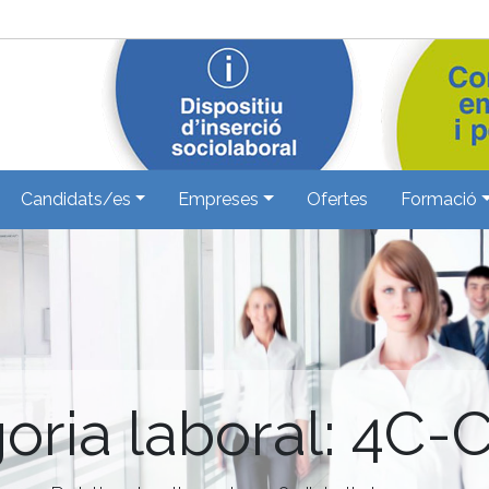
Candidats/es
Empreses
Ofertes
Formació
oria laboral: 4C-