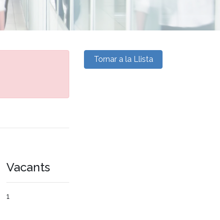
Tornar a la Llista
Vacants
1