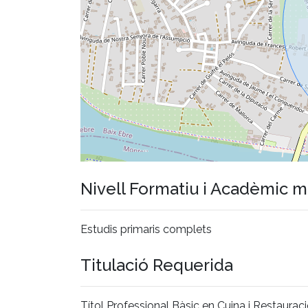
Nivell Formatiu i Acadèmic 
Estudis primaris complets
Titulació Requerida
Títol Professional Bàsic en Cuina i Restaurac