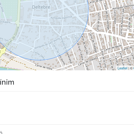
Leaflet
| ©
mínim
ió