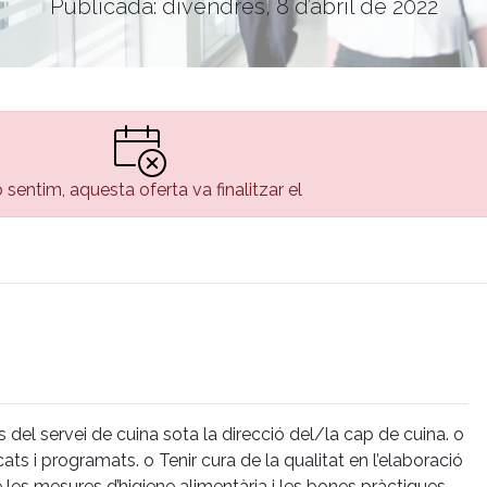
Publicada: divendres, 8 d’abril de 2022
 sentim, aquesta oferta va finalitzar el
 del servei de cuina sota la direcció del/la cap de cuina. o
ats i programats. o Tenir cura de la qualitat en l’elaboració
 les mesures d’higiene alimentària i les bones pràctiques