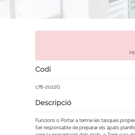
Ho
Codi
178-2022G
Descripció
Funcions o Portar a terme les tasques pròpies
Ser responsable de preparar els àpats planific
com la presentació dels plats. o Tenir cura de