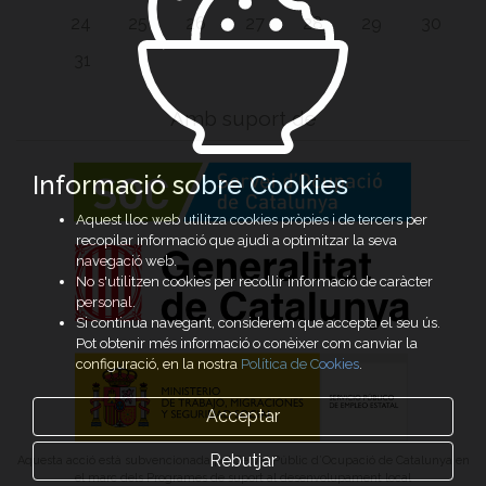
24
25
26
27
28
29
30
31
Amb suport de
Informació sobre Cookies
Aquest lloc web utilitza cookies pròpies i de tercers per
recopilar informació que ajudi a optimitzar la seva
navegació web.
No s'utilitzen cookies per recollir informació de caràcter
personal.
Si continua navegant, considerem que accepta el seu ús.
Pot obtenir més informació o conèixer com canviar la
configuració, en la nostra
Política de Cookies
.
Acceptar
Rebutjar
Aquesta acció està subvencionada pel Servei Públic d’Ocupació de Catalunya en
el marc dels Programes de suport al desenvolupament local