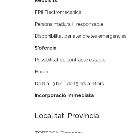
Requisits:
FPII Electromecànica
Persona madura i responsable
Disponibilitat per atendre les emergències
S'ofereix:
Possibilitat de contracte estable.
Horari:
De 8 a 13 hrs. i de 15 hrs a 18 hrs.
Incorporació immediata
Localitat, Província