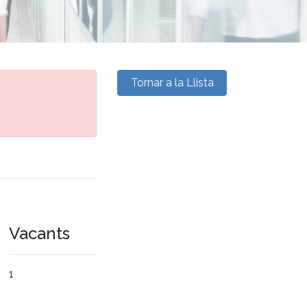
Tornar a la Llista
Vacants
1