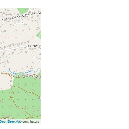
OpenStreetMap
contributors