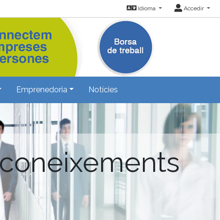
Idioma
Accedir
Emprenedoria
Notícies
 coneixements