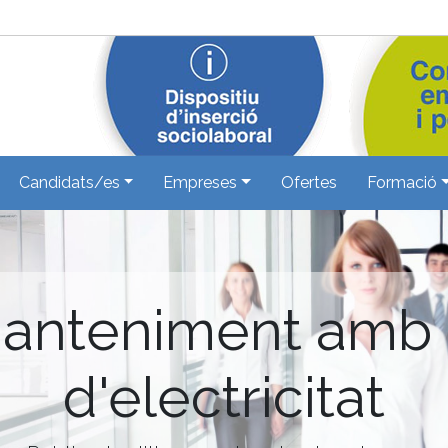
Candidats/es
Empreses
Ofertes
Formació
anteniment amb
d'electricitat