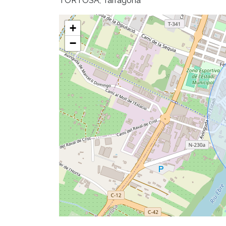
TORTOSA, Tarragona
+
−