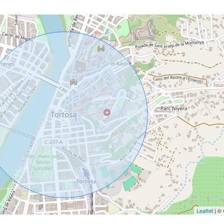
Leaflet
| ©