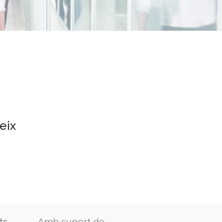
eix
ts
Amb suport de