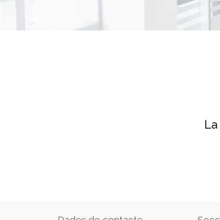
La
Dades de contacte
Secc