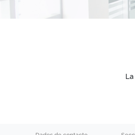
La
Dades de contacte
Secc