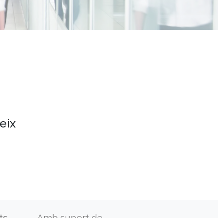
eix
ts
Amb suport de