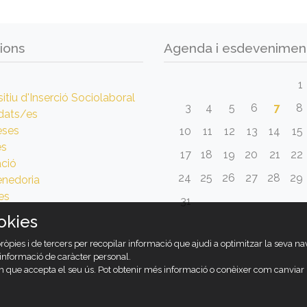
ions
Agenda i esdevenimen
1
itiu d'Inserció Sociolaboral
3
4
5
6
7
8
dats/es
eses
10
11
12
13
14
15
es
17
18
19
20
21
22
ció
24
25
26
27
28
29
nedoria
es
31
okies
pròpies i de tercers per recopilar informació que ajudi a optimitzar la seva n
r informació de caràcter personal.
 que accepta el seu ús. Pot obtenir més informació o conèixer com canviar l