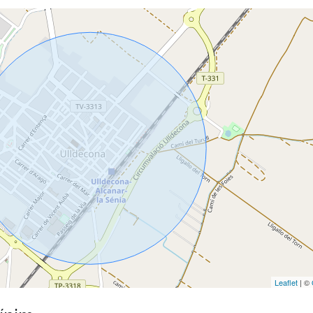
Leaflet
| ©