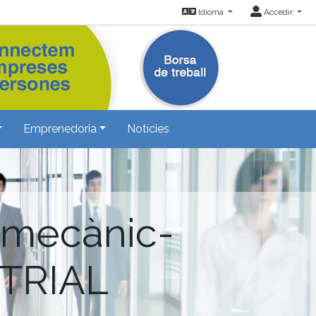
Idioma
Accedir
Emprenedoria
Notícies
omecànic-
TRIAL