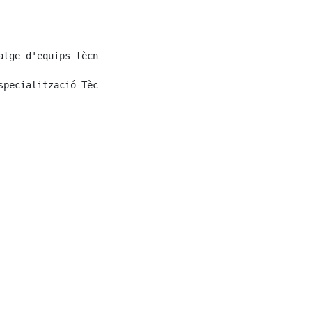
atge d'equips tècnics en empreses d'activitat productiva 
pecialització Tècnica.
