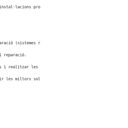
instal·lacions productives de la companyia, segons les i
aració (sistemes robotitzats d'elaboració envasat i bufa
 reparació.

 i realitzar les recomanacions oportunes.

r les millors solucions.
