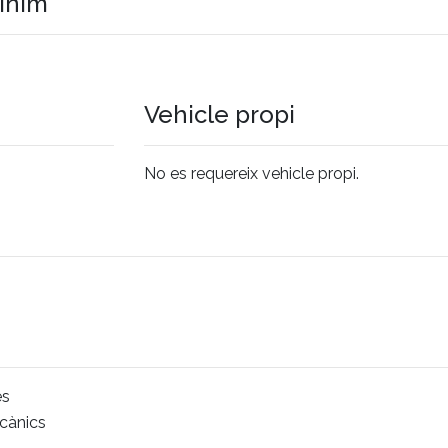
mínim
Vehicle propi
No es requereix vehicle propi.
es
cànics