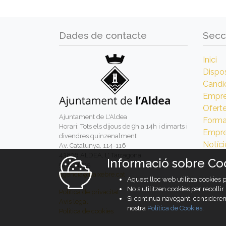
Dades de contacte
Secc
Inici
Dispos
Candi
Empr
Ofert
Ajuntament de L'Aldea
Forma
Horari: Tots els dijous de 9h a 14h i dimarts i
Empre
divendres quinzenalment
Notíci
Av. Catalunya, 114-116
43896 ALDEA, L' Tarragona
Informació sobre Co
977471735
agencia@baixebre.cat
Aquest lloc web utilitza cookies 
No s'utilitzen cookies per recolli
Política de privacitat
Si continua navegant, considerem
Avís legal
nostra
Política de Cookies
.
Política de cookies