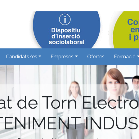
Candidats/es
Empreses
Ofertes
Formació
at de Torn Electr
ENIMENT INDUS