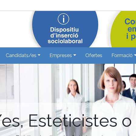
Candidats/es
Empreses
Ofertes
Formació
s, Esteticistes o 