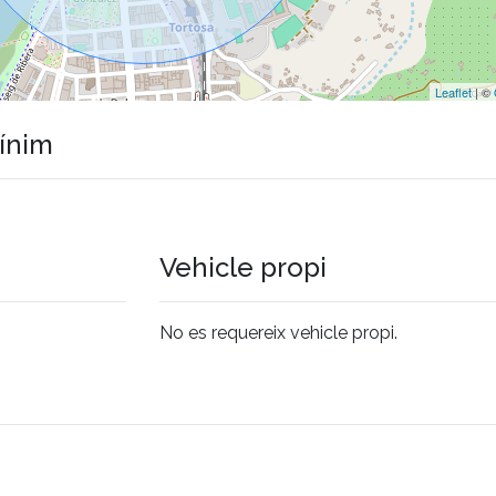
Leaflet
| ©
mínim
Vehicle propi
No es requereix vehicle propi.