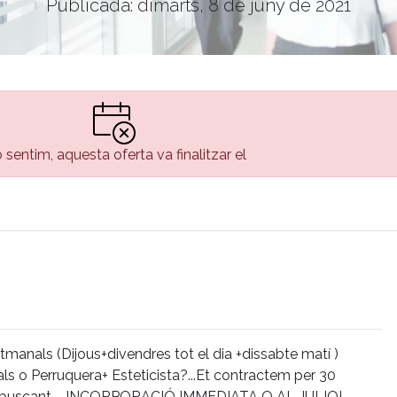
Publicada: dimarts, 8 de juny de 2021
 sentim, aquesta oferta va finalitzar el
manals (Dijous+divendres tot el dia +dissabte matí )
ls o Perruquera+ Esteticista?...Et contractem per 30
m buscant.... INCORPORACIÓ IMMEDIATA O AL JULIOL .