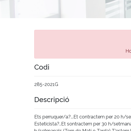
Ho
Codi
285-2021G
Descripció
Ets perruquer/a?...Et contractem per 20 h/set
Esteticista?..Et sontractem per 30 h/setmana
h/setmanals (Torn de Matí o Tarda) T'este