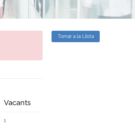
Tornar a la Llista
Vacants
1