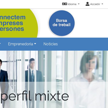
Idioma
Accedir
Emprenedoria
Notícies
perfil mixte