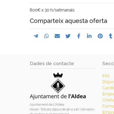
800€ x 30 h/setmanals
Comparteix aquesta oferta
Dades de contacte
Secc
Inici
Dispos
Candi
Empr
Ofert
Ajuntament de L'Aldea
Forma
Horari: Tots els dijous de 9h a 14h i dimarts i
Empre