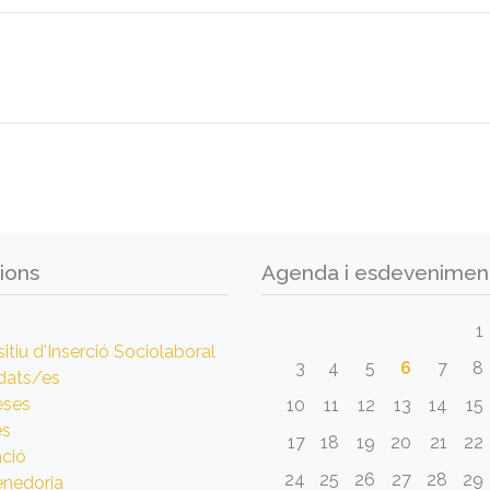
ions
Agenda i esdevenimen
1
itiu d'Inserció Sociolaboral
3
4
5
6
7
8
dats/es
eses
10
11
12
13
14
15
es
17
18
19
20
21
22
ció
24
25
26
27
28
29
nedoria