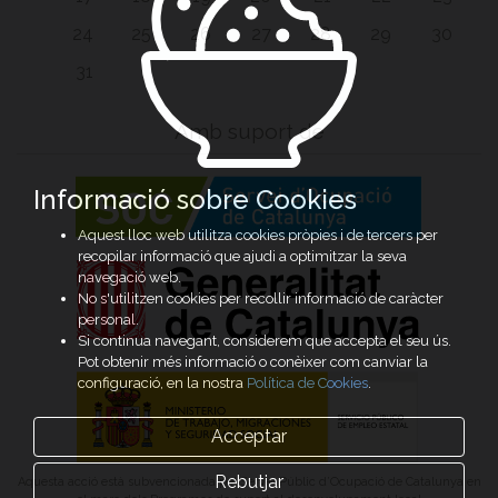
24
25
26
27
28
29
30
31
Amb suport de
Informació sobre Cookies
Aquest lloc web utilitza cookies pròpies i de tercers per
recopilar informació que ajudi a optimitzar la seva
navegació web.
No s'utilitzen cookies per recollir informació de caràcter
personal.
Si continua navegant, considerem que accepta el seu ús.
Pot obtenir més informació o conèixer com canviar la
configuració, en la nostra
Política de Cookies
.
Acceptar
Rebutjar
Aquesta acció està subvencionada pel Servei Públic d’Ocupació de Catalunya en