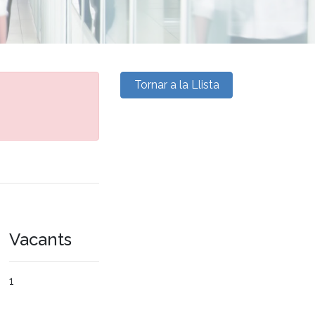
Tornar a la Llista
Vacants
1