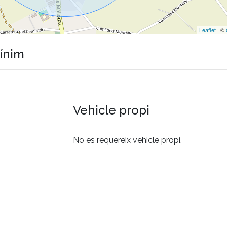
Leaflet
| ©
mínim
Vehicle propi
No es requereix vehicle propi.