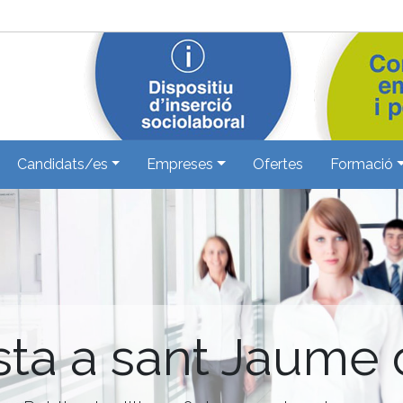
Candidats/es
Empreses
Ofertes
Formació
ista a sant Jaume 