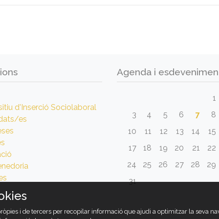
ions
Agenda i esdevenimen
1
itiu d'Inserció Sociolaboral
3
4
5
6
7
8
dats/es
eses
10
11
12
13
14
15
es
17
18
19
20
21
22
ció
24
25
26
27
28
29
nedoria
es
31
okies
pròpies i de tercers per recopilar informació que ajudi a optimitzar la seva n