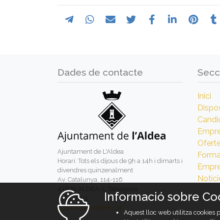
Dades de contacte
Secc
Inici
Dispos
Candi
Empr
Ofert
Ajuntament de L'Aldea
Forma
Horari: Tots els dijous de 9h a 14h i dimarts i
Empre
divendres quinzenalment
Notíci
Av. Catalunya, 114-116
43896 ALDEA, L' Tarragona
Informació sobre Co
977471735
agencia@baixebre.cat
Aquest lloc web utilitza cookies 