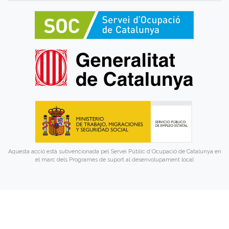
Aquesta acció està subvencionada pel Servei Públic d’Ocupació de Catalunya en
el marc dels Programes de suport al desenvolupament local