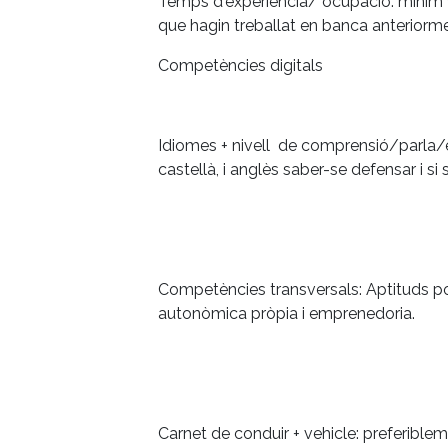
Temps d'experiència/ ocupació: mínim 1
que hagin treballat en banca anteriorme
Competències digitals
Idiomes + nivell de comprensió/parla/es
castellà, i anglès saber-se defensar i si 
Competències transversals: Aptituds po
autonòmica pròpia i emprenedoria.
Carnet de conduir + vehicle: preferibleme