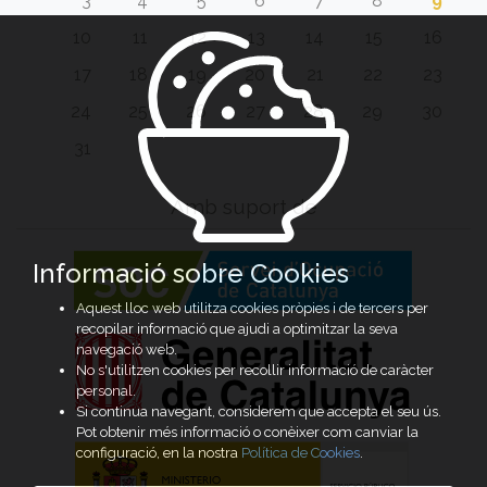
3
4
5
6
7
8
9
10
11
12
13
14
15
16
17
18
19
20
21
22
23
24
25
26
27
28
29
30
31
Amb suport de
Informació sobre Cookies
Aquest lloc web utilitza cookies pròpies i de tercers per
recopilar informació que ajudi a optimitzar la seva
navegació web.
No s'utilitzen cookies per recollir informació de caràcter
personal.
Si continua navegant, considerem que accepta el seu ús.
Pot obtenir més informació o conèixer com canviar la
configuració, en la nostra
Política de Cookies
.