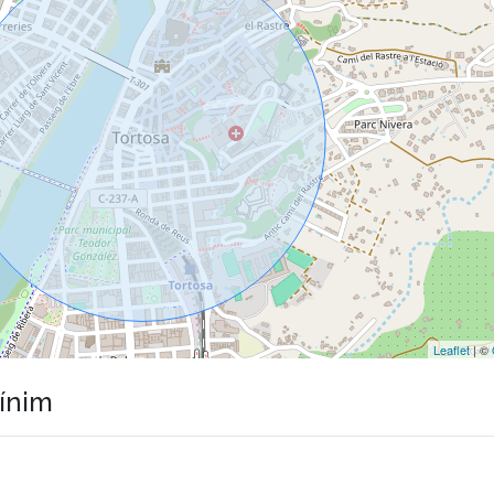
Leaflet
| ©
mínim