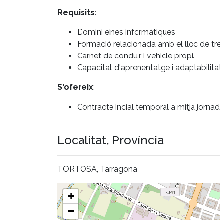
Requisits
:
Domini eines informàtiques
Formació relacionada amb el lloc de tr
Carnet de conduir i vehicle propi.
Capacitat d'aprenentatge i adaptabilit
S'ofereix
:
Contracte incial temporal a mitja jorna
Localitat, Província
TORTOSA, Tarragona
+
−