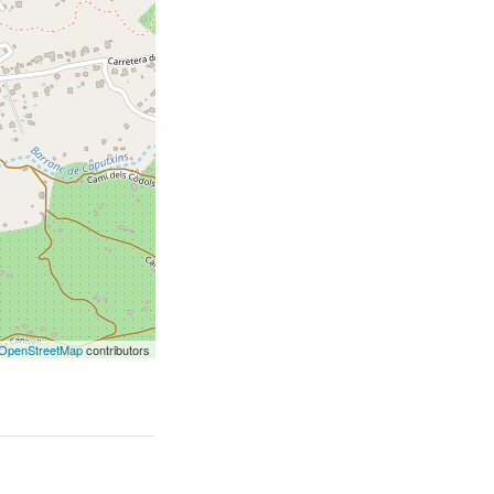
OpenStreetMap
contributors