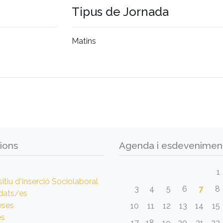
Tipus de Jornada
Matins
ions
Agenda i esdevenimen
1
itiu d'Inserció Sociolaboral
3
4
5
6
7
8
dats/es
eses
10
11
12
13
14
15
es
17
18
19
20
21
22