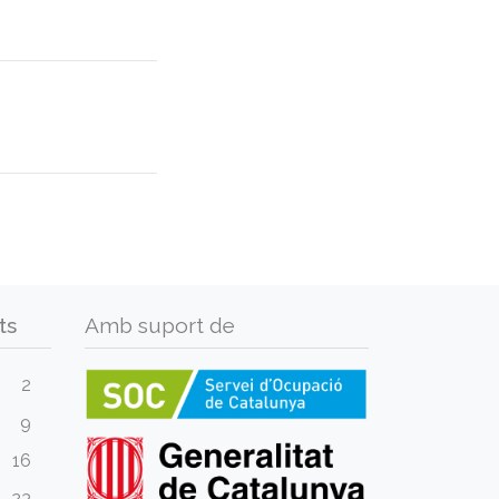
ts
Amb suport de
2
9
16
23