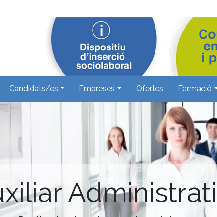
Candidats/es
Empreses
Ofertes
Formació
xiliar Administrat