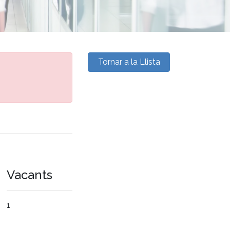
Tornar a la Llista
Vacants
1