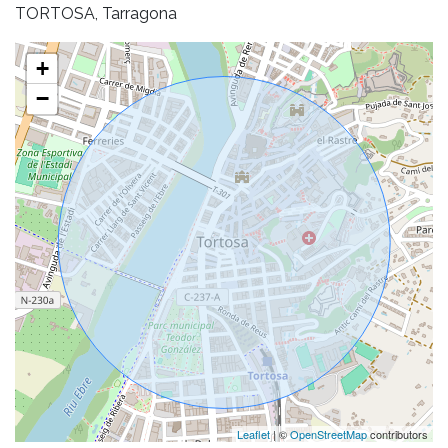
TORTOSA, Tarragona
+
−
Leaflet
| ©
OpenStreetMap
contributors