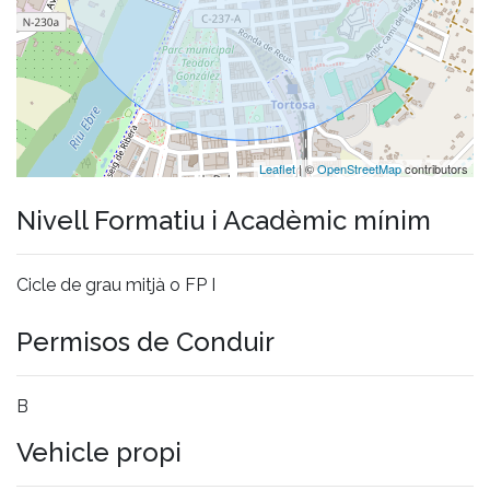
Leaflet
| ©
OpenStreetMap
contributors
Nivell Formatiu i Acadèmic mínim
Cicle de grau mitjà o FP I
Permisos de Conduir
B
Vehicle propi