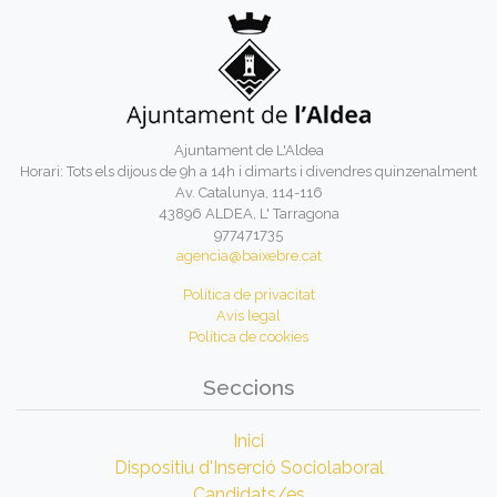
Ajuntament de L'Aldea
Horari: Tots els dijous de 9h a 14h i dimarts i divendres quinzenalment
Av. Catalunya, 114-116
43896 ALDEA, L' Tarragona
977471735
agencia@baixebre.cat
Política de privacitat
Avís legal
Política de cookies
Seccions
Inici
Dispositiu d'Inserció Sociolaboral
Candidats/es