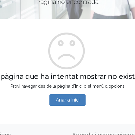
Pàgina no encontrada
 pàgina que ha intentat mostrar no exist
Provi navegar des de la pàgina d'inici o el menú d'opcions
Anar a Inici
ions
Agenda i esdevenimen