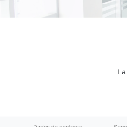
La
Dades de contacte
Secc