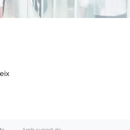
eix
ts
Amb suport de