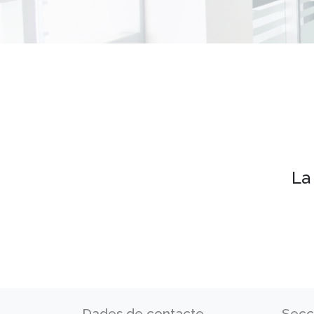
La
Dades de contacte
Secc