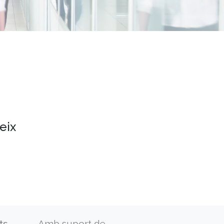
eix
ts
Amb suport de