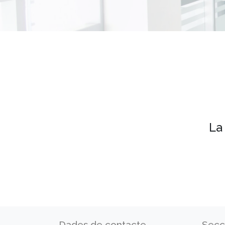
La
Dades de contacte
Secc