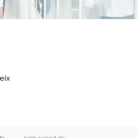
eix
ts
Amb suport de