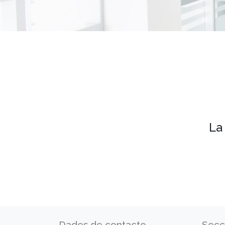
La
Dades de contacte
Secc