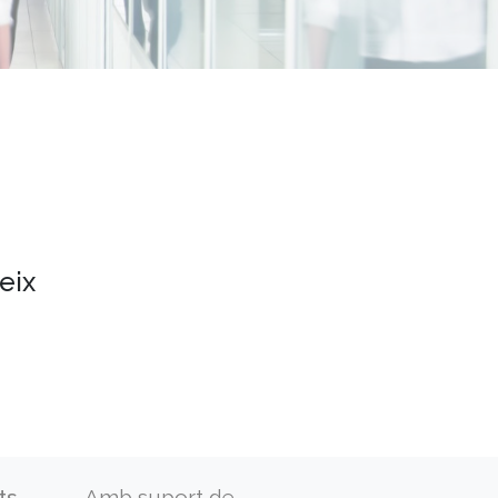
eix
ts
Amb suport de