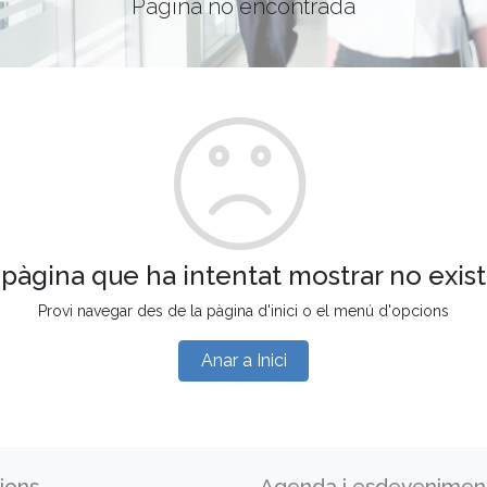
Pàgina no encontrada
 pàgina que ha intentat mostrar no exist
Provi navegar des de la pàgina d'inici o el menú d'opcions
Anar a Inici
ions
Agenda i esdevenimen